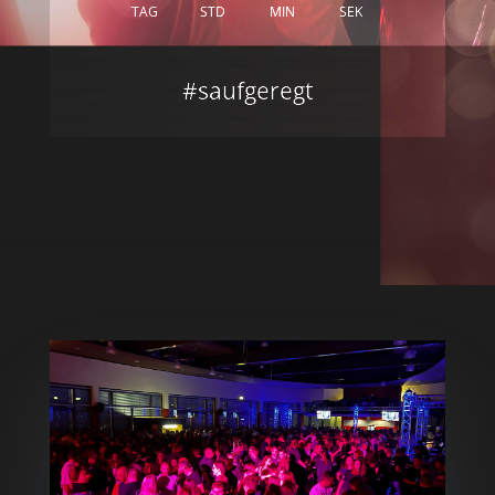
TAG
STD
MIN
SEK
#saufgeregt