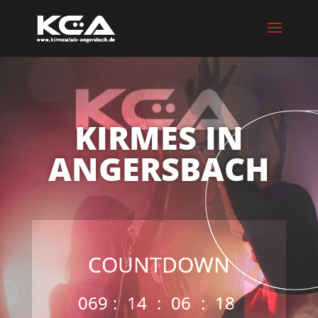
KIRMES IN
ANGERSBACH
COUNTDOWN
069
:
14
:
06
:
16